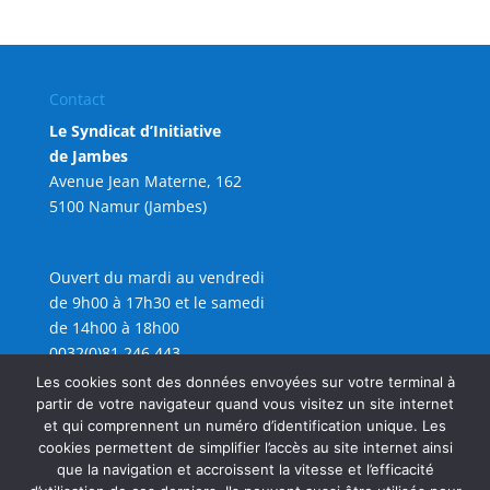
Contact
Le Syndicat d’Initiative
de Jambes
Avenue Jean Materne, 162
5100 Namur (Jambes)
Ouvert du mardi au vendredi
de 9h00 à 17h30 et le samedi
de 14h00 à 18h00
0032(0)81 246 443
info@sijambes.be
Les cookies sont des données envoyées sur votre terminal à
partir de votre navigateur quand vous visitez un site internet
et qui comprennent un numéro d’identification unique. Les
cookies permettent de simplifier l’accès au site internet ainsi
que la navigation et accroissent la vitesse et l’efficacité