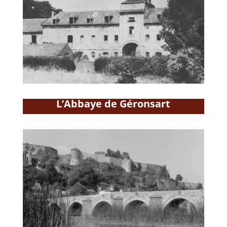
L’Abbaye de Géronsart