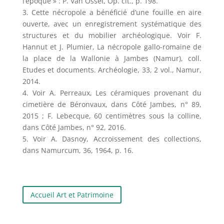
l’époque » : P. Van Ossel, Op. cit., p. 198.
3. Cette nécropole a bénéficié d’une fouille en aire
ouverte, avec un enregistrement systématique des
structures et du mobilier archéologique. Voir F.
Hannut et J. Plumier, La nécropole gallo-romaine de
la place de la Wallonie à Jambes (Namur), coll.
Etudes et documents. Archéologie, 33, 2 vol., Namur,
2014.
4. Voir A. Perreaux, Les céramiques provenant du
cimetière de Béronvaux, dans Côté Jambes, n° 89,
2015 ; F. Lebecque, 60 centimètres sous la colline,
dans Côté Jambes, n° 92, 2016.
5. Voir A. Dasnoy, Accroissement des collections,
dans Namurcum, 36, 1964, p. 16.
Accueil Art et Patrimoine