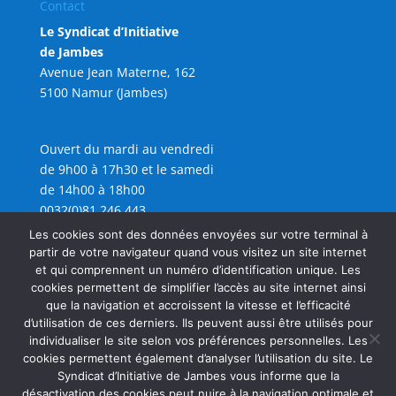
Contact
Le Syndicat d’Initiative
de Jambes
Avenue Jean Materne, 162
5100 Namur (Jambes)
Ouvert du mardi au vendredi
de 9h00 à 17h30 et le samedi
de 14h00 à 18h00
0032(0)81 246 443
info@sijambes.be
Les cookies sont des données envoyées sur votre terminal à
partir de votre navigateur quand vous visitez un site internet
et qui comprennent un numéro d’identification unique. Les
cookies permettent de simplifier l’accès au site internet ainsi
que la navigation et accroissent la vitesse et l’efficacité
d’utilisation de ces derniers. Ils peuvent aussi être utilisés pour
individualiser le site selon vos préférences personnelles. Les
cookies permettent également d’analyser l’utilisation du site. Le
Syndicat d’Initiative de Jambes vous informe que la
désactivation des cookies peut nuire à la navigation optimale et