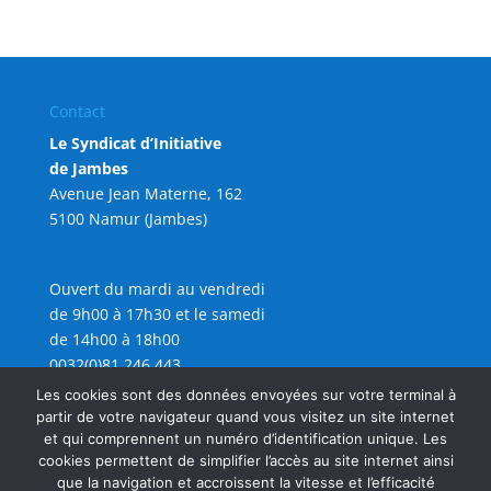
Contact
Le Syndicat d’Initiative
de Jambes
Avenue Jean Materne, 162
5100 Namur (Jambes)
Ouvert du mardi au vendredi
de 9h00 à 17h30 et le samedi
de 14h00 à 18h00
0032(0)81 246 443
info@sijambes.be
Les cookies sont des données envoyées sur votre terminal à
partir de votre navigateur quand vous visitez un site internet
et qui comprennent un numéro d’identification unique. Les
cookies permettent de simplifier l’accès au site internet ainsi
que la navigation et accroissent la vitesse et l’efficacité