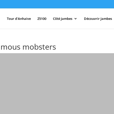
Tour d’Anhaive
Z5100
Côté Jambes
Découvrir Jambes
amous mobsters