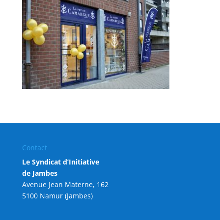
Contact
Le Syndicat d’Initiative
de Jambes
Avenue Jean Materne, 162
5100 Namur (Jambes)