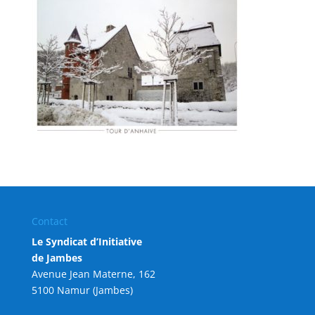
Contact
Le Syndicat d’Initiative
de Jambes
Avenue Jean Materne, 162
5100 Namur (Jambes)