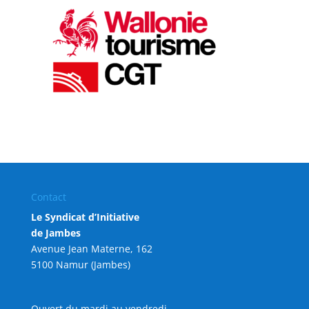
Contact
Le Syndicat d’Initiative
de Jambes
Avenue Jean Materne, 162
5100 Namur (Jambes)
Ouvert du mardi au vendredi