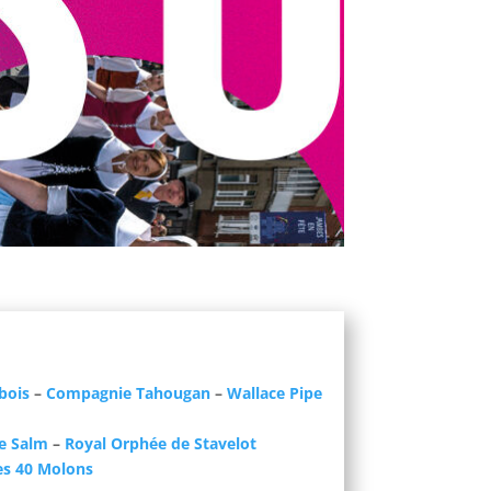
bois
–
Compagnie Tahougan
–
Wallace Pipe
de Salm
–
Royal Orphée de Stavelot
es 40 Molons