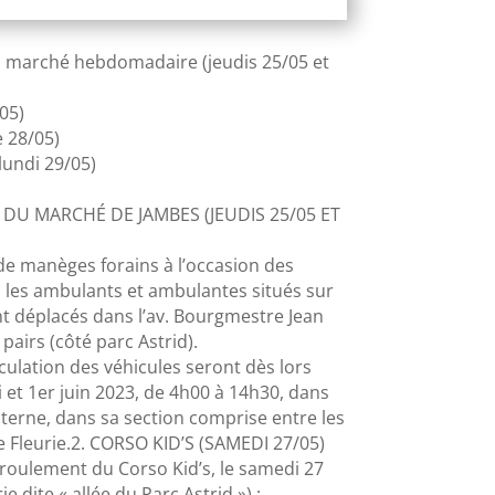
u marché hebdomadaire (jeudis 25/05 et
05)
e 28/05)
lundi 29/05)
 DU MARCHÉ DE JAMBES (JEUDIS 25/05 ET
de manèges forains à l’occasion des
e, les ambulants et ambulantes situés sur
t déplacés dans l’av. Bourgmestre Jean
airs (côté parc Astrid).
culation des véhicules seront dès lors
ai et 1er juin 2023, de 4h00 à 14h30, dans
terne, dans sa section comprise entre les
e Fleurie.2. CORSO KID’S (SAMEDI 27/05)
roulement du Corso Kid’s, le samedi 27
e dite « allée du Parc Astrid ») :