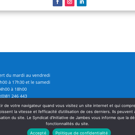
rt du mardi au vendredi
h00 à 17h30 et le samedi
4h00 à 18h00
(0)81 246 443
@sijambes.be
r de votre navigateur quand vous visitez un site internet et qui comp
oissent la vitesse et l’efficacité d’utilisation de ces derniers. Ils peuven
sation du site. Le Syndicat d’Initiative de Jambes vous informe que la dé
fonctionnalités du site.
Accepté
Politique de confidentialité