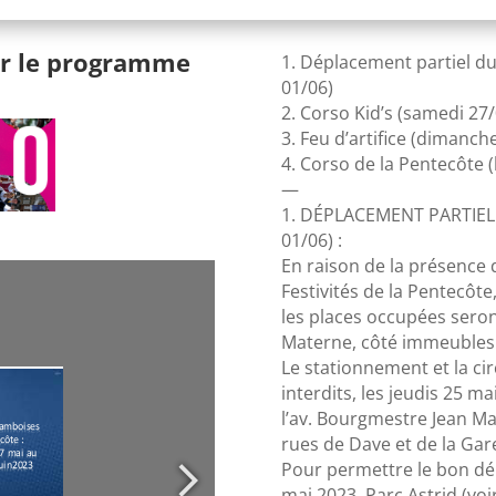
ger le programme
1. Déplacement partiel d
01/06)
2. Corso Kid’s (samedi 27/
3. Feu d’artifice (dimanch
4. Corso de la Pentecôte (
—
1. DÉPLACEMENT PARTIEL
01/06) :
En raison de la présence 
Festivités de la Pentecôt
les places occupées seron
Materne, côté immeubles p
Le stationnement et la cir
interdits, les jeudis 25 m
l’av. Bourgmestre Jean Ma
rues de Dave et de la Gar
Pour permettre le bon dé
mai 2023, Parc Astrid (voiri