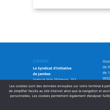
Contact
Ouve
de 9
Le Syndicat d’Initiative
de 1
de Jambes
0032
Avenue Jean Materne, 162
info
5100 Namur (Jambes)
Les cookies sont des données envoyées sur votre terminal à parti
de simplifier l’accès au site internet ainsi que la navigation et accr
personnelles. Les cookies permettent également d’analyser l’utili
Copyright SIJAMBES 2026