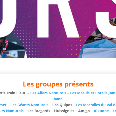
Les groupes présents
tit Train Fleuri –
Les Alfers Namurois
–
Les Masuis et Cotelis Jam
band
umet
–
Les Géants Namurois
– Los Quipos –
Les Macralles du Val 
urs Namurois
– Les Bragards – Huissignies – Amigo –
Alkuone
–
L