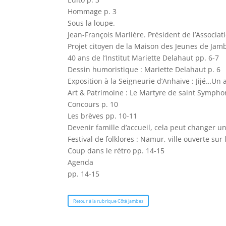
Hommage p. 3
Sous la loupe.
Jean-François Marlière. Président de l’Associ
Projet citoyen de la Maison des Jeunes de Jam
40 ans de l’Institut Mariette Delahaut pp. 6-7
Dessin humoristique : Mariette Delahaut p. 6
Exposition à la Seigneurie d’Anhaive : Jijé…Un 
Art & Patrimoine : Le Martyre de saint Symphori
Concours p. 10
Les brèves pp. 10-11
Devenir famille d’accueil, cela peut changer une
Festival de folklores : Namur, ville ouverte su
Coup dans le rétro pp. 14-15
Agenda
pp. 14-15
Retour à la rubrique Côté Jambes