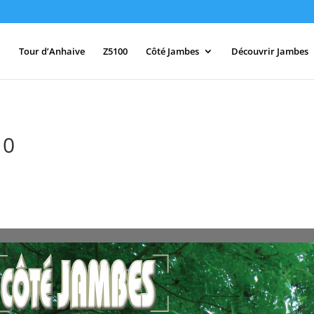
Tour d’Anhaive
Z5100
Côté Jambes
Découvrir Jambes
10