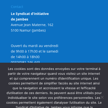
Contact
Le Syndicat d’Initiative
de Jambes
Avenue Jean Materne, 162
5100 Namur (Jambes)
Ouvert du mardi au vendredi
de 9h00 à 17h30 et le samedi
de 14h00 à 18h00
0032(0)81 246 443
info@sijambes.be
Les cookies sont des données envoyées sur votre terminal à
partir de votre navigateur quand vous visitez un site internet
et qui comprennent un numéro d’identification unique. Les
cookies permettent de simplifier l’accès au site internet ainsi
que la navigation et accroissent la vitesse et l’efficacité
d’utilisation de ces derniers. Ils peuvent aussi être utilisés pour
individualiser le site selon vos préférences personnelles. Les
cookies permettent également d’analyser l’utilisation du site. Le
Syndicat d’Initiative de Jambes vous informe que la