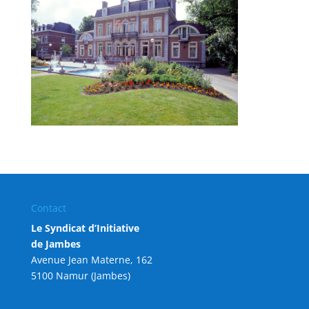
Contact
Le Syndicat d’Initiative
de Jambes
Avenue Jean Materne, 162
5100 Namur (Jambes)