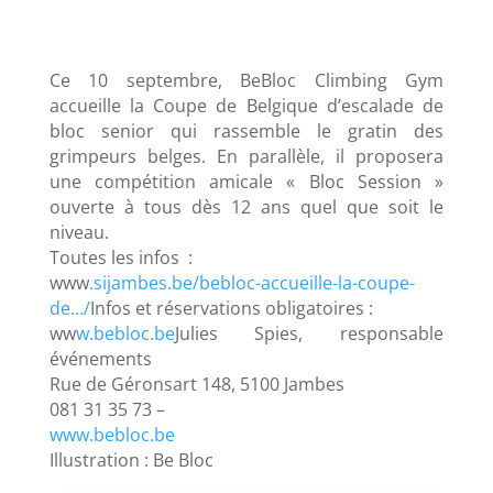
Ce 10 septembre, BeBloc Climbing Gym
accueille la Coupe de Belgique d’escalade de
bloc senior qui rassemble le gratin des
grimpeurs belges. En parallèle, il proposera
une compétition amicale « Bloc Session »
ouverte à tous dès 12 ans quel que soit le
niveau.
Toutes les infos :
www
.sijambes.be/bebloc-accueille-la-coupe-
de…/
Infos et réservations obligatoires :
ww
w.bebloc.be
Julies Spies, responsable
événements
Rue de Géronsart 148, 5100 Jambes
081 31 35 73 –
www.bebloc.be
Illustration : Be Bloc