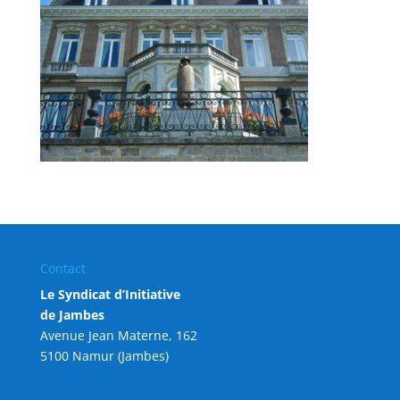
Contact
Le Syndicat d’Initiative
de Jambes
Avenue Jean Materne, 162
5100 Namur (Jambes)