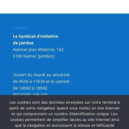
Contact
Le Syndicat d’Initiative
de Jambes
Avenue Jean Materne, 162
5100 Namur (Jambes)
Ouvert du mardi au vendredi
de 9h00 à 17h30 et le samedi
de 14h00 à 18h00
0032(0)81 246 443
info@sijambes.be
Les cookies sont des données envoyées sur votre terminal à
partir de votre navigateur quand vous visitez un site internet
et qui comprennent un numéro d’identification unique. Les
cookies permettent de simplifier l’accès au site internet ainsi
que la navigation et accroissent la vitesse et l’efficacité