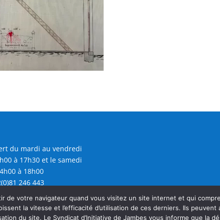
rt du mardi au vendredi
h00 à 17h30 et le samedi
4h00 à 18h00
(0)81 246 443
@sijambes.be
r de votre navigateur quand vous visitez un site internet et qui comp
oissent la vitesse et l’efficacité d’utilisation de ces derniers. Ils peuven
sation du site. Le Syndicat d’Initiative de Jambes vous informe que la dé