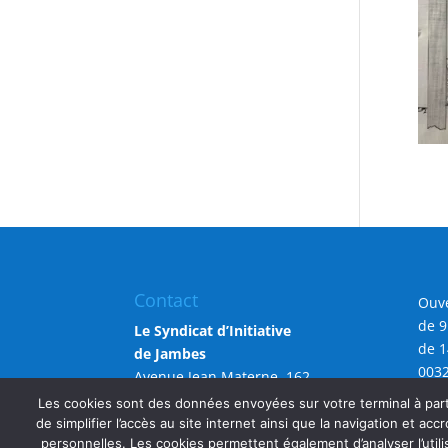
Contact
Ouve
de 9
Le Syndicat d’Initiative
de 1
de Jambes
0032
Avenue Jean Materne, 162
info
5100 Namur (Jambes)
Les cookies sont des données envoyées sur votre terminal à parti
de simplifier l’accès au site internet ainsi que la navigation et accr
personnelles. Les cookies permettent également d’analyser l’utili