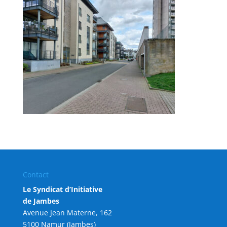
Contact
Le Syndicat d’Initiative
de Jambes
Avenue Jean Materne, 162
5100 Namur (Jambes)