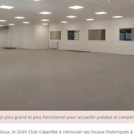
jo plus grand et plus fonctionnel pour accueillir judokas et compéti
aloux, le Gishi Club s’apprête à retrouver ses locaux historiques à