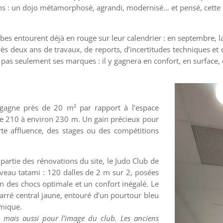
ions : un dojo métamorphosé, agrandi, modernisé… et pensé, cette 
bes entourent déjà en rouge sur leur calendrier : en septembre, la
deux ans de travaux, de reports, d’incertitudes techniques et de
 pas seulement ses marques : il y gagnera en confort, en surface, e
 gagne près de 20 m² par rapport à l’espace
 de 210 à environ 230 m. Un gain précieux pour
te affluence, des stages ou des compétitions
 partie des rénovations du site, le Judo Club de
uveau tatami : 120 dalles de 2 m sur 2, posées
on des chocs optimale et un confort inégalé. Le
rré central jaune, entouré d’un pourtour bleu
amique.
, mais aussi pour l’image du club. Les anciens