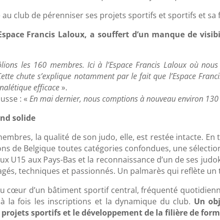
 club de pérenniser ses projets sportifs et sportifs et sa f
l’Espace Francis Laloux, a souffert d’un manque de visi
rôlions les 160 membres. Ici à l’Espace Francis Laloux où no
tte chute s’explique notamment par le fait que l’Espace Franci
gnalétique efficace
».
usse : «
En mai dernier, nous comptions à nouveau environ 130 
ond solide
mbres, la qualité de son judo, elle, est restée intacte. En
pions de Belgique toutes catégories confondues, une sélect
aux U15 aux Pays-Bas et la reconnaissance d’un de ses judok
és, techniques et passionnés. Un palmarès qui reflète un tr
 au cœur d’un bâtiment sportif central, fréquenté quotidie
 à la fois les inscriptions et la dynamique du club.
Un obj
rojets sportifs et le développement de la filière de form