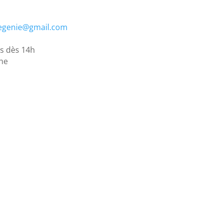
egenie@gmail.com
rs dès 14h
che