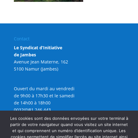
Contact
Le Syndicat d’Initiative
de Jambes
Avenue Jean Materne, 162
5100 Namur (Jambes)
Ouvert du mardi au vendredi
de 9h00 à 17h30 et le samedi
de 14h00 à 18h00
0032(0)81 246 443
info@sijambes.be
Les cookies sont des données envoyées sur votre terminal à
partir de votre navigateur quand vous visitez un site internet
et qui comprennent un numéro d’identification unique. Les
cookies permettent de simplifier l’accès au site internet ainsi