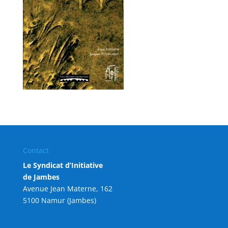
Contact
Le Syndicat d’Initiative
de Jambes
Avenue Jean Materne, 162
5100 Namur (Jambes)