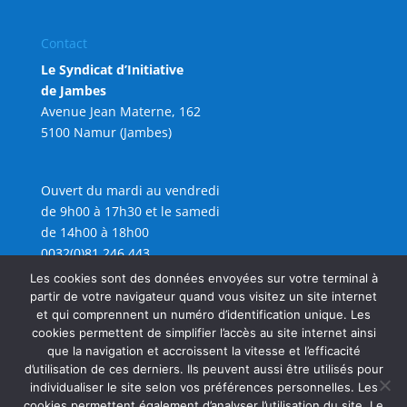
Contact
Le Syndicat d’Initiative
de Jambes
Avenue Jean Materne, 162
5100 Namur (Jambes)
Ouvert du mardi au vendredi
de 9h00 à 17h30 et le samedi
de 14h00 à 18h00
0032(0)81 246 443
info@sijambes.be
Les cookies sont des données envoyées sur votre terminal à
partir de votre navigateur quand vous visitez un site internet
et qui comprennent un numéro d’identification unique. Les
cookies permettent de simplifier l’accès au site internet ainsi
que la navigation et accroissent la vitesse et l’efficacité
d’utilisation de ces derniers. Ils peuvent aussi être utilisés pour
individualiser le site selon vos préférences personnelles. Les
cookies permettent également d’analyser l’utilisation du site. Le