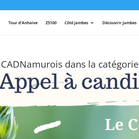
Tour d’Anhaive
Z5100
Côté Jambes
Découvrir Jambes
 CADNamurois dans la catégorie «