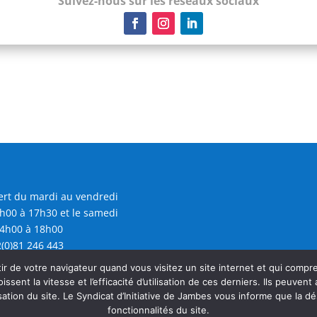
Suivez-nous sur les réseaux sociaux
rt du mardi au vendredi
h00 à 17h30 et le samedi
4h00 à 18h00
(0)81 246 443
@sijambes.be
r de votre navigateur quand vous visitez un site internet et qui comp
oissent la vitesse et l’efficacité d’utilisation de ces derniers. Ils peuven
sation du site. Le Syndicat d’Initiative de Jambes vous informe que la dé
fonctionnalités du site.