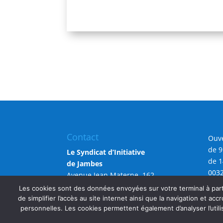
Contact
Ouve
de 9
Le Syndicat d’Initiative
de 1
de Jambes
0032
Avenue Jean Materne, 162
info
5100 Namur (Jambes)
Les cookies sont des données envoyées sur votre terminal à parti
de simplifier l’accès au site internet ainsi que la navigation et accr
personnelles. Les cookies permettent également d’analyser l’utili