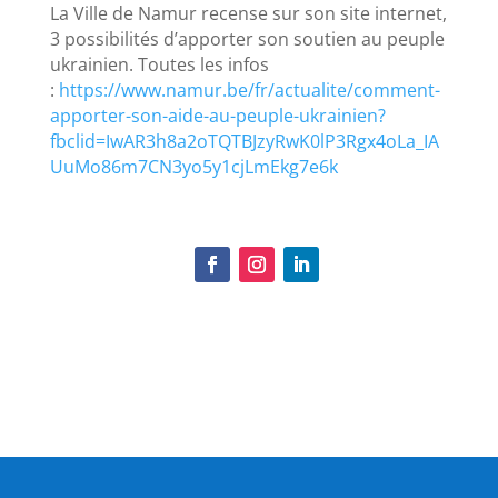
La Ville de Namur recense sur son site internet,
3 possibilités d’apporter son soutien au peuple
ukrainien. Toutes les infos
:
https://www.namur.be/fr/actualite/comment-
apporter-son-aide-au-peuple-ukrainien?
fbclid=IwAR3h8a2oTQTBJzyRwK0lP3Rgx4oLa_IA
UuMo86m7CN3yo5y1cjLmEkg7e6k