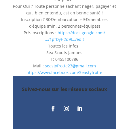
Pour Qui ? Toute personne sachant nager, pagayer et
qui, bien entendu, est en bonne santé !
Inscription ? 30€/embarcation + 5€/membres
d’équipe (min. 2 personnes/équipes)
Pré-inscriptions :
https://docs.google.com/
…/1pfDyH2d9I…/edit
Toutes les infos :
Sea Scouts Jambes
T: 0455100786
Mail :
seastyfrotte23@gmail.com
https://www.facebook.com/Seastyfrotte
Suivez-nous sur les réseaux sociaux