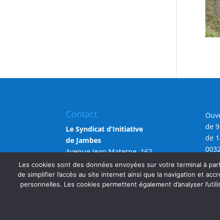
Contact
Ouve
de 9
Le Syndicat d’Initiative
de 1
de Jambes
0032
Avenue Jean Materne, 162
info
5100 Namur (Jambes)
Les cookies sont des données envoyées sur votre terminal à parti
de simplifier l’accès au site internet ainsi que la navigation et accr
personnelles. Les cookies permettent également d’analyser l’utili
Copyright SIJAMBES 2026