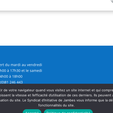
rt du mardi au vendredi
h00 à 17h30 et le samedi
4h00 à 18h00
(0)81 246 443
@sijambes.be
r de votre navigateur quand vous visitez un site internet et qui comp
oissent la vitesse et l’efficacité d’utilisation de ces derniers. Ils peuven
sation du site. Le Syndicat d’Initiative de Jambes vous informe que la dé
fonctionnalités du site.
Accepté
Politique de confidentialité