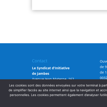
Contact
Ouve
de 9
Le Syndicat d’Initiative
de 1
de Jambes
0032
Avenue Jean Materne, 162
info
5100 Namur (Jambes)
Les cookies sont des données envoyées sur votre terminal à parti
de simplifier l’accès au site internet ainsi que la navigation et accr
personnelles. Les cookies permettent également d’analyser l’utili