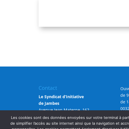
Contact
Ouve
de 9
Le Syndicat d’Initiative
de 1
de Jambes
0032
Avenue Jean Materne, 162
info
5100 Namur (Jambes)
Les cookies sont des données envoyées sur votre terminal à parti
de simplifier l’accès au site internet ainsi que la navigation et accr